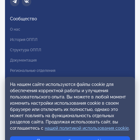
Сообщество
О нас
История ОППЛ
Структура ОППЛ
Документация
Региональные отделения
Комитеты
На нашем сайте используются файлы cookie для
обеспечения корректной работы и улучшения
Модальности
пользовательского опыта. Вы можете в любой момент
Вступление в ОППЛ
изменить настройки использования cookie в своем
браузере или отключить их полностью, однако это
Реестры
может повлиять на функциональность отдельных
разделов сайта. Продолжая использовать сайт, вы
Реестр наблюдательных членов
соглашаетесь с
нашей политикой использования cookie
.
Реестр консультативных членов