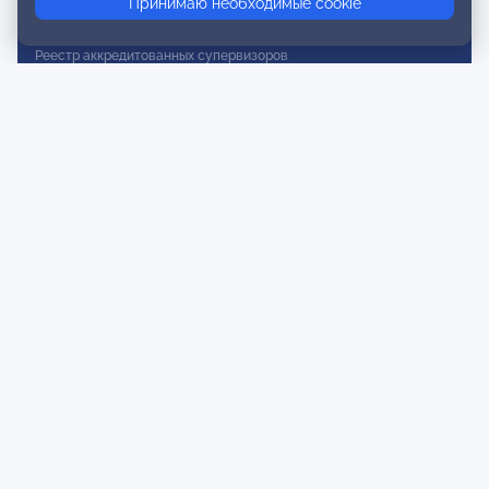
Принимаю необходимые cookie
Реестр действительных членов
Реестр аккредитованных супервизоров
Реестр СРО
Сертификация
Сертификация тренеров и преподавателей
Экспертиза и регистрация авторских продуктов
Мероприятия лиги
Календарь событий
Субботние конференции
Фотогалерея
Новости
Публикации