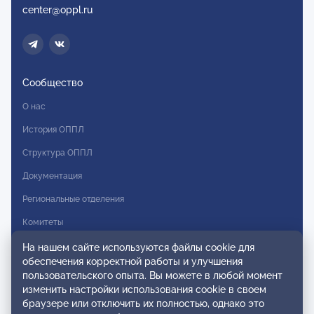
center@oppl.ru
Сообщество
О нас
История ОППЛ
Структура ОППЛ
Документация
Региональные отделения
Комитеты
Модальности
На нашем сайте используются файлы cookie для
обеспечения корректной работы и улучшения
Вступление в ОППЛ
пользовательского опыта. Вы можете в любой момент
изменить настройки использования cookie в своем
Реестры
браузере или отключить их полностью, однако это