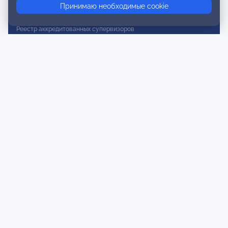
Принимаю необходимые cookie
Реестр действительных членов
Реестр аккредитованных супервизоров
Реестр СРО
Сертификация
Сертификация тренеров и преподавателей
Экспертиза и регистрация авторских продуктов
Мероприятия лиги
Календарь событий
Субботние конференции
Фотогалерея
Новости
Публикации