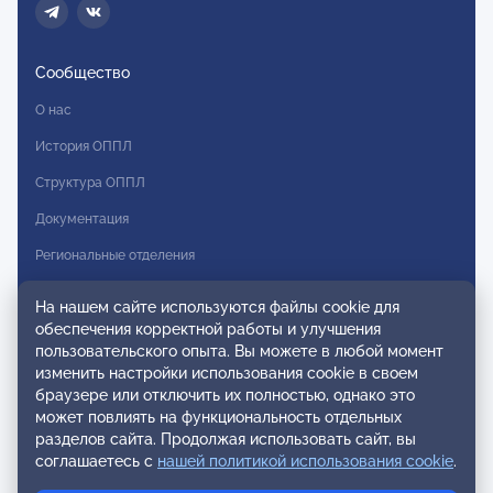
Сообщество
О нас
История ОППЛ
Структура ОППЛ
Документация
Региональные отделения
Комитеты
На нашем сайте используются файлы cookie для
Модальности
обеспечения корректной работы и улучшения
пользовательского опыта. Вы можете в любой момент
Вступление в ОППЛ
изменить настройки использования cookie в своем
браузере или отключить их полностью, однако это
Реестры
может повлиять на функциональность отдельных
разделов сайта. Продолжая использовать сайт, вы
Реестр наблюдательных членов
соглашаетесь с
нашей политикой использования cookie
.
Реестр консультативных членов