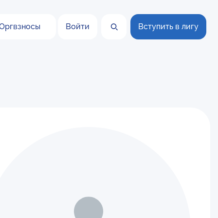
Оргвзносы
Войти
Вступить в лигу