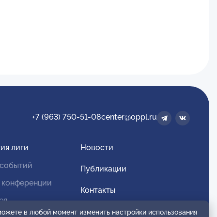
+7 (963) 750-51-08
center@oppl.ru
ия лиги
Новости
 событий
Публикации
 конференции
Контакты
ея
Для спонсоров и партнеров
 можете в любой момент изменить настройки использования