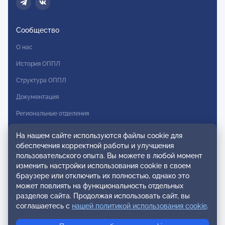
Сообщество
О нас
История ОППЛ
Структура ОППЛ
Документация
Региональные отделения
Комитеты
На нашем сайте используются файлы cookie для
обеспечения корректной работы и улучшения
Модальности
пользовательского опыта. Вы можете в любой момент
Вступление в ОППЛ
изменить настройки использования cookie в своем
браузере или отключить их полностью, однако это
Реестры
может повлиять на функциональность отдельных
разделов сайта. Продолжая использовать сайт, вы
Реестр наблюдательных членов
соглашаетесь с
нашей политикой использования cookie
.
Реестр консультативных членов