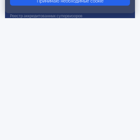
Принимаю необходимые cookie
Реестр действительных членов
Реестр аккредитованных супервизоров
Реестр СРО
Сертификация
Сертификация тренеров и преподавателей
Экспертиза и регистрация авторских продуктов
Мероприятия лиги
Календарь событий
Субботние конференции
Фотогалерея
Новости
Публикации