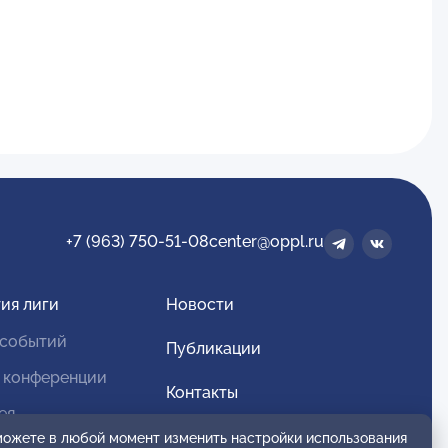
+7 (963) 750-51-08
center@oppl.ru
ия лиги
Новости
 событий
Публикации
 конференции
Контакты
ея
Для спонсоров и партнеров
 можете в любой момент изменить настройки использования