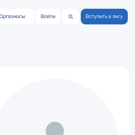
Оргвзносы
Войти
Вступить в лигу