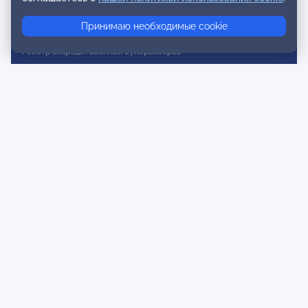
Реестр консультативных членов
Принимаю необходимые cookie
Реестр действительных членов
Реестр аккредитованных супервизоров
Реестр СРО
Сертификация
Сертификация тренеров и преподавателей
Экспертиза и регистрация авторских продуктов
Мероприятия лиги
Календарь событий
Субботние конференции
Фотогалерея
Новости
Публикации