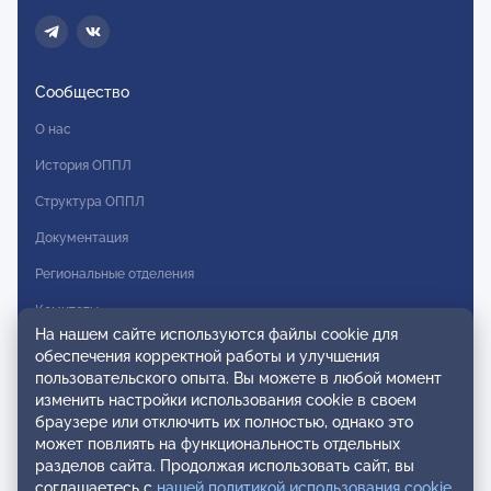
Сообщество
О нас
История ОППЛ
Структура ОППЛ
Документация
Региональные отделения
Комитеты
На нашем сайте используются файлы cookie для
Модальности
обеспечения корректной работы и улучшения
пользовательского опыта. Вы можете в любой момент
Вступление в ОППЛ
изменить настройки использования cookie в своем
браузере или отключить их полностью, однако это
Реестры
может повлиять на функциональность отдельных
разделов сайта. Продолжая использовать сайт, вы
Реестр наблюдательных членов
соглашаетесь с
нашей политикой использования cookie
.