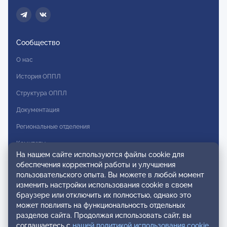
Сообщество
О нас
История ОППЛ
Структура ОППЛ
Документация
Региональные отделения
Комитеты
На нашем сайте используются файлы cookie для
Модальности
обеспечения корректной работы и улучшения
пользовательского опыта. Вы можете в любой момент
Вступление в ОППЛ
изменить настройки использования cookie в своем
браузере или отключить их полностью, однако это
Реестры
может повлиять на функциональность отдельных
разделов сайта. Продолжая использовать сайт, вы
Реестр наблюдательных членов
соглашаетесь с
нашей политикой использования cookie
.