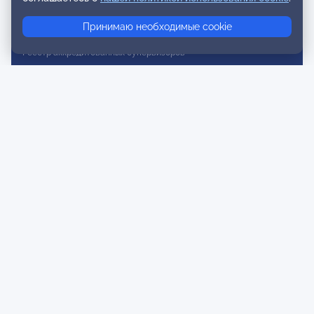
Реестр консультативных членов
Принимаю необходимые cookie
Реестр действительных членов
Реестр аккредитованных супервизоров
Реестр СРО
Сертификация
Сертификация тренеров и преподавателей
Экспертиза и регистрация авторских продуктов
Мероприятия лиги
Календарь событий
Субботние конференции
Фотогалерея
Новости
Публикации