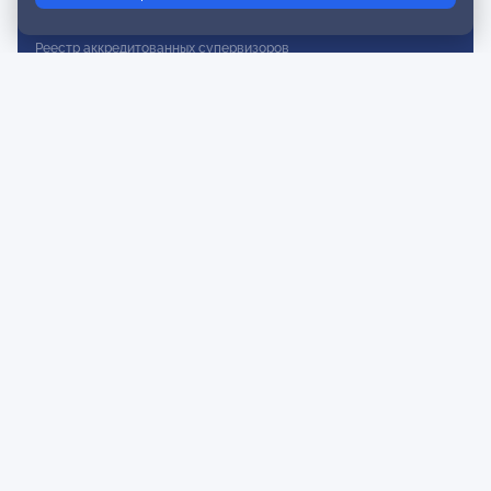
Реестр действительных членов
Реестр аккредитованных супервизоров
Реестр СРО
Сертификация
Сертификация тренеров и преподавателей
Экспертиза и регистрация авторских продуктов
Мероприятия лиги
Календарь событий
Субботние конференции
Фотогалерея
Новости
Публикации