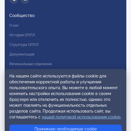
Сообщество
О нас
История ОППЛ
Структура ОППЛ
Документация
Региональные отделения
Комитеты
На нашем сайте используются файлы cookie для
обеспечения корректной работы и улучшения
Модальности
пользовательского опыта. Вы можете в любой момент
Вступление в ОППЛ
изменить настройки использования cookie в своем
браузере или отключить их полностью, однако это
Реестры
может повлиять на функциональность отдельных
разделов сайта. Продолжая использовать сайт, вы
Реестр наблюдательных членов
соглашаетесь с
нашей политикой использования cookie
.
Реестр консультативных членов
Принимаю необходимые cookie