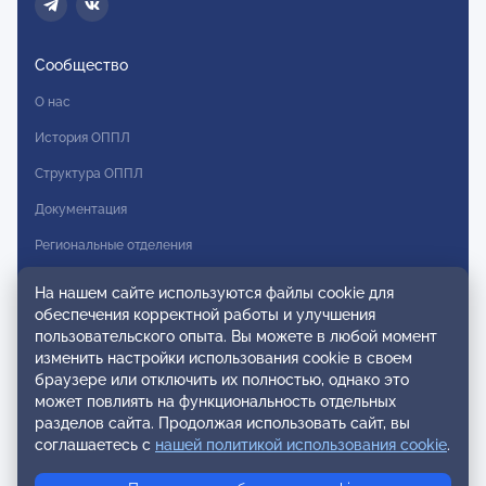
Сообщество
О нас
История ОППЛ
Структура ОППЛ
Документация
Региональные отделения
Комитеты
На нашем сайте используются файлы cookie для
обеспечения корректной работы и улучшения
Модальности
пользовательского опыта. Вы можете в любой момент
Вступление в ОППЛ
изменить настройки использования cookie в своем
браузере или отключить их полностью, однако это
Реестры
может повлиять на функциональность отдельных
разделов сайта. Продолжая использовать сайт, вы
Реестр наблюдательных членов
соглашаетесь с
нашей политикой использования cookie
.
Реестр консультативных членов