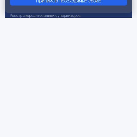
Принимаю необходимые cookie
Реестр действительных членов
Реестр аккредитованных супервизоров
Реестр СРО
Сертификация
Сертификация тренеров и преподавателей
Экспертиза и регистрация авторских продуктов
Мероприятия лиги
Календарь событий
Субботние конференции
Фотогалерея
Новости
Публикации