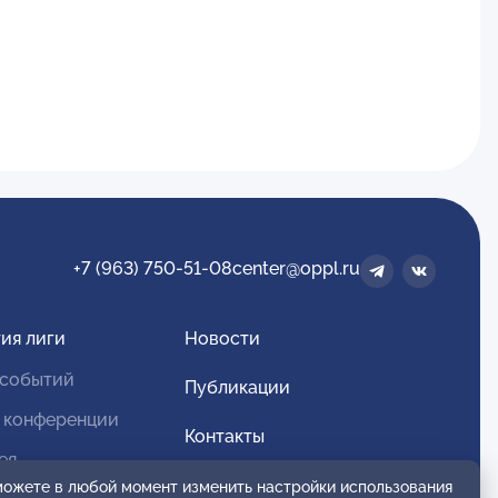
+7 (963) 750-51-08
center@oppl.ru
ия лиги
Новости
 событий
Публикации
 конференции
Контакты
ея
Для спонсоров и партнеров
 можете в любой момент изменить настройки использования