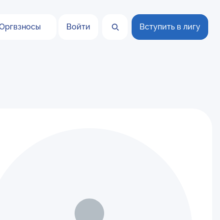
Оргвзносы
Войти
Вступить в лигу