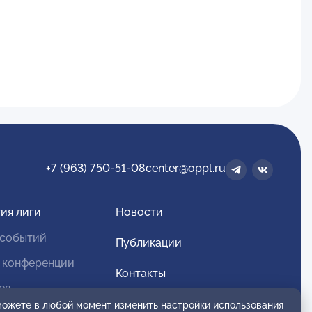
+7 (963) 750-51-08
center@oppl.ru
ия лиги
Новости
 событий
Публикации
 конференции
Контакты
ея
Для спонсоров и партнеров
 можете в любой момент изменить настройки использования