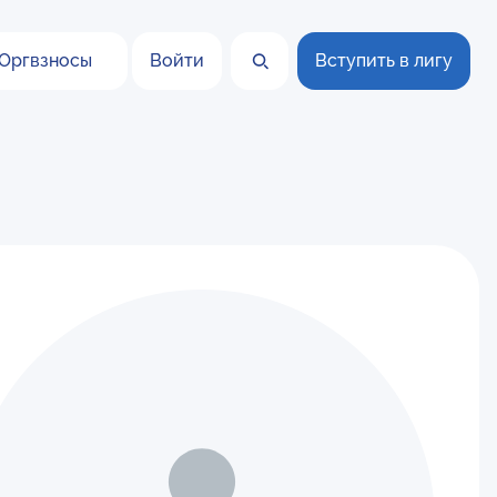
Оргвзносы
Войти
Вступить в лигу