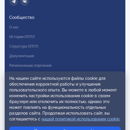
Сообщество
О нас
История ОППЛ
Структура ОППЛ
Документация
Региональные отделения
Комитеты
На нашем сайте используются файлы cookie для
обеспечения корректной работы и улучшения
Модальности
пользовательского опыта. Вы можете в любой момент
Вступление в ОППЛ
изменить настройки использования cookie в своем
браузере или отключить их полностью, однако это
Реестры
может повлиять на функциональность отдельных
разделов сайта. Продолжая использовать сайт, вы
Реестр наблюдательных членов
соглашаетесь с
нашей политикой использования cookie
.
Реестр консультативных членов