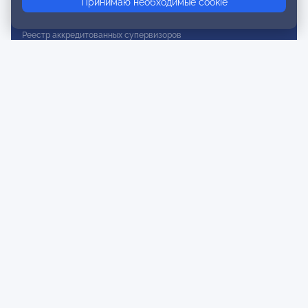
Принимаю необходимые cookie
Реестр действительных членов
Реестр аккредитованных супервизоров
Реестр СРО
Сертификация
Сертификация тренеров и преподавателей
Экспертиза и регистрация авторских продуктов
Мероприятия лиги
Календарь событий
Субботние конференции
Фотогалерея
Новости
Публикации