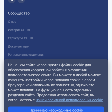
Сообщество
О нас
История ОППЛ
Структура ОППЛ
Документация
Региональные отделения
Комитеты
На нашем сайте используются файлы cookie для
обеспечения корректной работы и улучшения
Модальности
пользовательского опыта. Вы можете в любой момент
Вступление в ОППЛ
изменить настройки использования cookie в своем
браузере или отключить их полностью, однако это
Реестры
может повлиять на функциональность отдельных
разделов сайта. Продолжая использовать сайт, вы
Реестр наблюдательных членов
соглашаетесь с
нашей политикой использования cookie
.
Реестр консультативных членов
Принимаю необходимые cookie