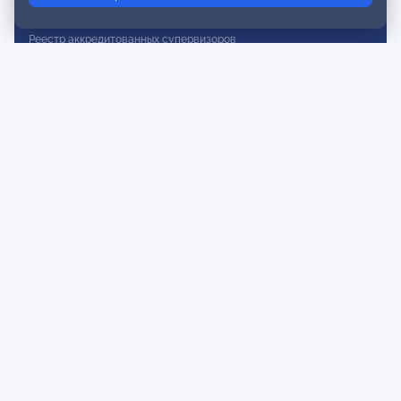
Реестр действительных членов
Реестр аккредитованных супервизоров
Реестр СРО
Сертификация
Сертификация тренеров и преподавателей
Экспертиза и регистрация авторских продуктов
Мероприятия лиги
Календарь событий
Субботние конференции
Фотогалерея
Новости
Публикации