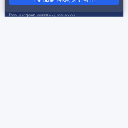
Принимаю необходимые cookie
Реестр действительных членов
Реестр аккредитованных супервизоров
Реестр СРО
Сертификация
Сертификация тренеров и преподавателей
Экспертиза и регистрация авторских продуктов
Мероприятия лиги
Календарь событий
Субботние конференции
Фотогалерея
Новости
Публикации