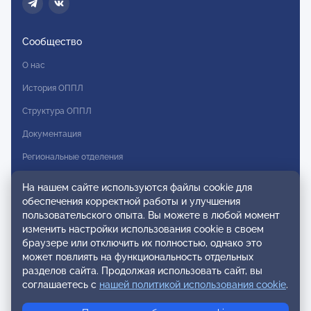
Сообщество
О нас
История ОППЛ
Структура ОППЛ
Документация
Региональные отделения
Комитеты
На нашем сайте используются файлы cookie для
обеспечения корректной работы и улучшения
Модальности
пользовательского опыта. Вы можете в любой момент
Вступление в ОППЛ
изменить настройки использования cookie в своем
браузере или отключить их полностью, однако это
Реестры
может повлиять на функциональность отдельных
разделов сайта. Продолжая использовать сайт, вы
Реестр наблюдательных членов
соглашаетесь с
нашей политикой использования cookie
.
Реестр консультативных членов