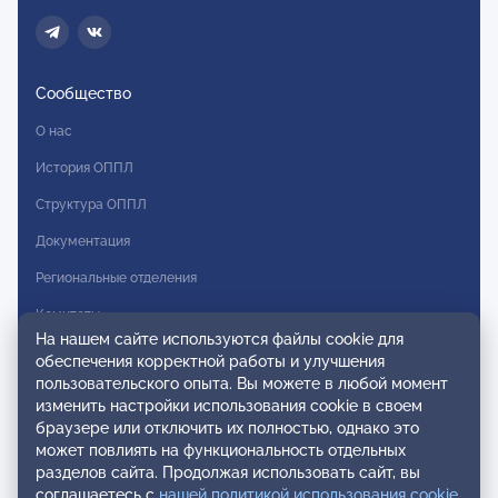
Сообщество
О нас
История ОППЛ
Структура ОППЛ
Документация
Региональные отделения
Комитеты
На нашем сайте используются файлы cookie для
Модальности
обеспечения корректной работы и улучшения
пользовательского опыта. Вы можете в любой момент
Вступление в ОППЛ
изменить настройки использования cookie в своем
браузере или отключить их полностью, однако это
Реестры
может повлиять на функциональность отдельных
разделов сайта. Продолжая использовать сайт, вы
Реестр наблюдательных членов
соглашаетесь с
нашей политикой использования cookie
.