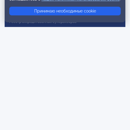
Реестр консультативных членов
Принимаю необходимые cookie
Реестр действительных членов
Реестр аккредитованных супервизоров
Реестр СРО
Сертификация
Сертификация тренеров и преподавателей
Экспертиза и регистрация авторских продуктов
Мероприятия лиги
Календарь событий
Субботние конференции
Фотогалерея
Новости
Публикации