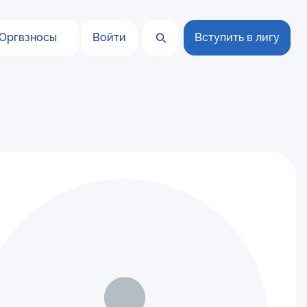
Оргвзносы
Войти
Вступить в лигу