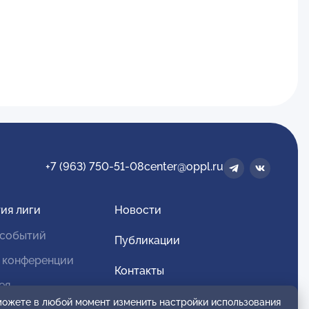
+7 (963) 750-51-08
center@oppl.ru
ия лиги
Новости
 событий
Публикации
 конференции
Контакты
ея
Для спонсоров и партнеров
 можете в любой момент изменить настройки использования