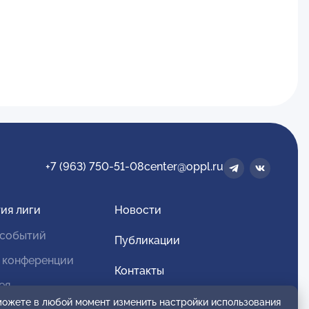
+7 (963) 750-51-08
center@oppl.ru
ия лиги
Новости
 событий
Публикации
 конференции
Контакты
ея
Для спонсоров и партнеров
 можете в любой момент изменить настройки использования