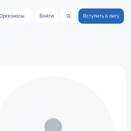
Оргвзносы
Войти
Вступить в лигу