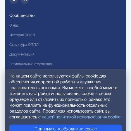
Сообщество
О нас
История ОППЛ
Структура ОППЛ
Документация
Региональные отделения
Комитеты
На нашем сайте используются файлы cookie для
обеспечения корректной работы и улучшения
Модальности
пользовательского опыта. Вы можете в любой момент
Вступление в ОППЛ
изменить настройки использования cookie в своем
браузере или отключить их полностью, однако это
Реестры
может повлиять на функциональность отдельных
разделов сайта. Продолжая использовать сайт, вы
Реестр наблюдательных членов
соглашаетесь с
нашей политикой использования cookie
.
Реестр консультативных членов
Принимаю необходимые cookie