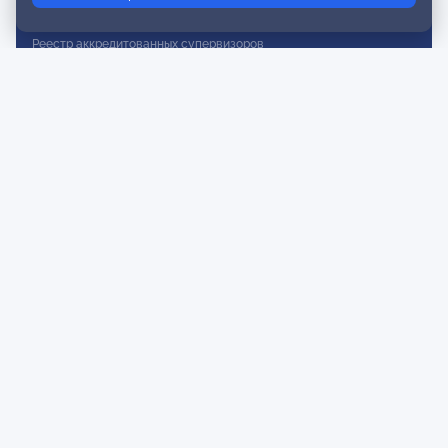
Реестр действительных членов
Реестр аккредитованных супервизоров
Реестр СРО
Сертификация
Сертификация тренеров и преподавателей
Экспертиза и регистрация авторских продуктов
Мероприятия лиги
Календарь событий
Субботние конференции
Фотогалерея
Новости
Публикации