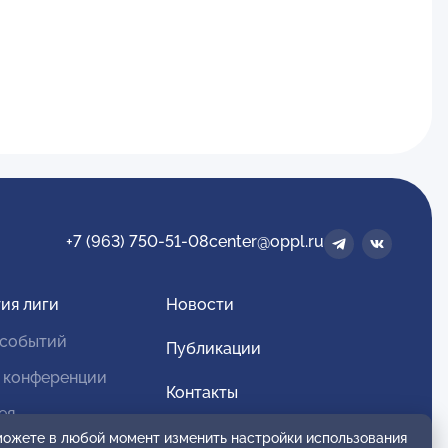
+7 (963) 750-51-08
center@oppl.ru
ия лиги
Новости
 событий
Публикации
 конференции
Контакты
ея
Для спонсоров и партнеров
 можете в любой момент изменить настройки использования