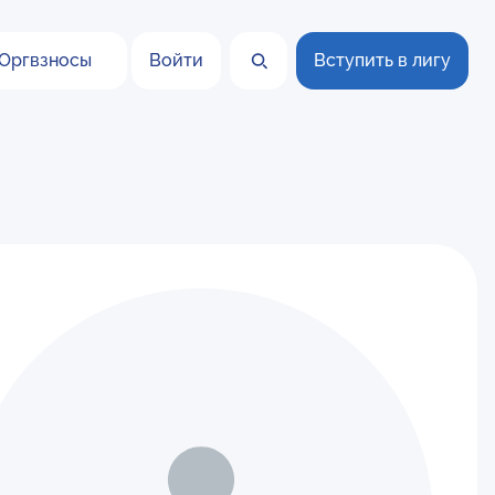
Оргвзносы
Войти
Вступить в лигу