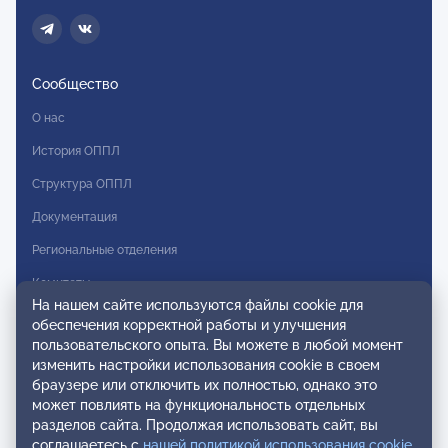
Сообщество
О нас
История ОППЛ
Структура ОППЛ
Документация
Региональные отделения
Комитеты
На нашем сайте используются файлы cookie для
Модальности
обеспечения корректной работы и улучшения
пользовательского опыта. Вы можете в любой момент
Вступление в ОППЛ
изменить настройки использования cookie в своем
браузере или отключить их полностью, однако это
Реестры
может повлиять на функциональность отдельных
разделов сайта. Продолжая использовать сайт, вы
Реестр наблюдательных членов
соглашаетесь с
нашей политикой использования cookie
.