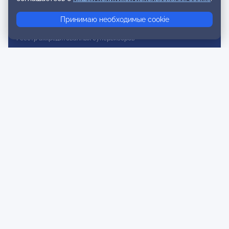
Реестр консультативных членов
Принимаю необходимые cookie
Реестр действительных членов
Реестр аккредитованных супервизоров
Реестр СРО
Сертификация
Сертификация тренеров и преподавателей
Экспертиза и регистрация авторских продуктов
Мероприятия лиги
Календарь событий
Субботние конференции
Фотогалерея
Новости
Публикации