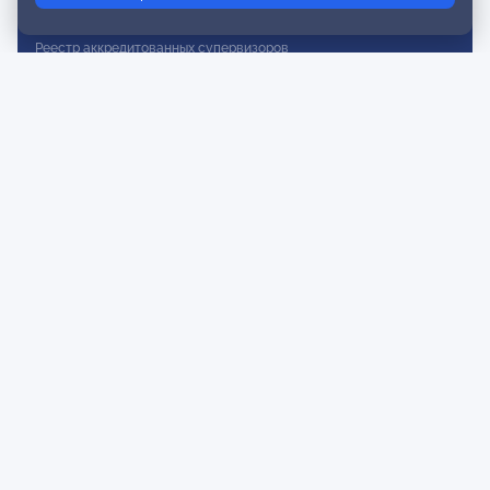
Реестр действительных членов
Реестр аккредитованных супервизоров
Реестр СРО
Сертификация
Сертификация тренеров и преподавателей
Экспертиза и регистрация авторских продуктов
Мероприятия лиги
Календарь событий
Субботние конференции
Фотогалерея
Новости
Публикации