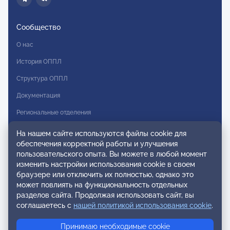
Сообщество
О нас
История ОППЛ
Структура ОППЛ
Документация
Региональные отделения
Комитеты
На нашем сайте используются файлы cookie для
обеспечения корректной работы и улучшения
Модальности
пользовательского опыта. Вы можете в любой момент
Вступление в ОППЛ
изменить настройки использования cookie в своем
браузере или отключить их полностью, однако это
Реестры
может повлиять на функциональность отдельных
разделов сайта. Продолжая использовать сайт, вы
Реестр наблюдательных членов
соглашаетесь с
нашей политикой использования cookie
.
Реестр консультативных членов
Принимаю необходимые cookie