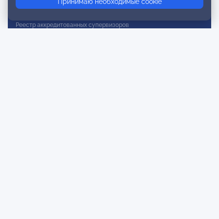
Принимаю необходимые cookie
Реестр действительных членов
Реестр аккредитованных супервизоров
Реестр СРО
Сертификация
Сертификация тренеров и преподавателей
Экспертиза и регистрация авторских продуктов
Мероприятия лиги
Календарь событий
Субботние конференции
Фотогалерея
Новости
Публикации