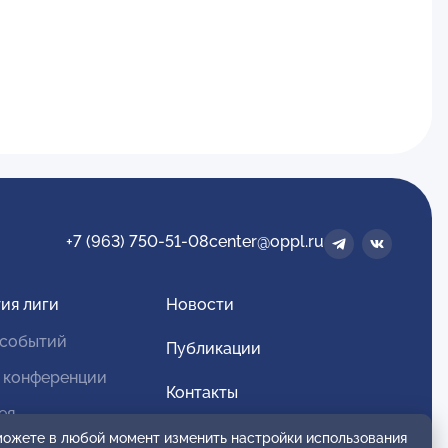
+7 (963) 750-51-08
center@oppl.ru
ия лиги
Новости
 событий
Публикации
 конференции
Контакты
ея
Для спонсоров и партнеров
 можете в любой момент изменить настройки использования