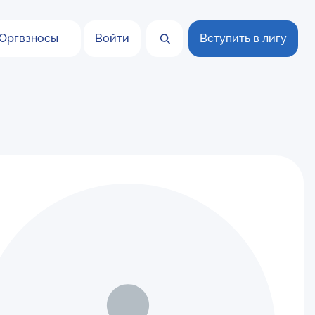
Оргвзносы
Войти
Вступить в лигу