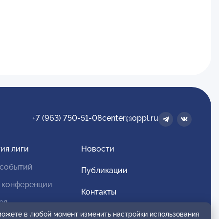
+7 (963) 750-51-08
center@oppl.ru
ия лиги
Новости
 событий
Публикации
 конференции
Контакты
ея
Для спонсоров и партнеров
 можете в любой момент изменить настройки использования