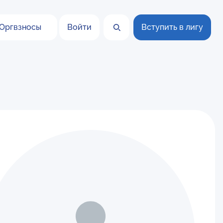
Оргвзносы
Войти
Вступить в лигу