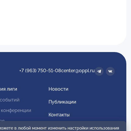
+7 (963) 750-51-08
center@oppl.ru
ия лиги
Новости
 событий
Публикации
 конференции
Контакты
ея
Для спонсоров и партнеров
 можете в любой момент изменить настройки использования