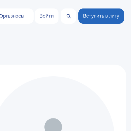
Оргвзносы
Войти
Вступить в лигу