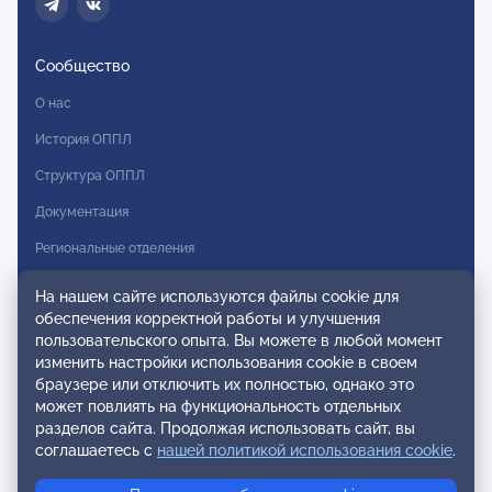
Сообщество
О нас
История ОППЛ
Структура ОППЛ
Документация
Региональные отделения
Комитеты
На нашем сайте используются файлы cookie для
обеспечения корректной работы и улучшения
Модальности
пользовательского опыта. Вы можете в любой момент
Вступление в ОППЛ
изменить настройки использования cookie в своем
браузере или отключить их полностью, однако это
Реестры
может повлиять на функциональность отдельных
разделов сайта. Продолжая использовать сайт, вы
Реестр наблюдательных членов
соглашаетесь с
нашей политикой использования cookie
.
Реестр консультативных членов