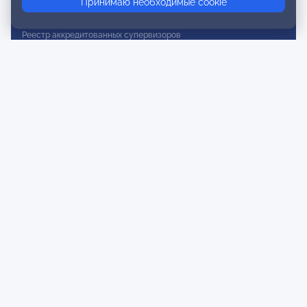
Принимаю необходимые cookie
Реестр действительных членов
Реестр аккредитованных супервизоров
Реестр СРО
Сертификация
Сертификация тренеров и преподавателей
Экспертиза и регистрация авторских продуктов
Мероприятия лиги
Календарь событий
Субботние конференции
Фотогалерея
Новости
Публикации