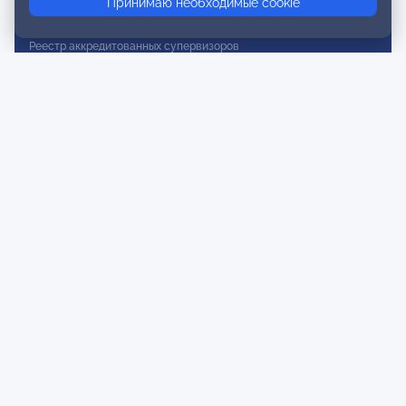
Принимаю необходимые cookie
Реестр действительных членов
Реестр аккредитованных супервизоров
Реестр СРО
Сертификация
Сертификация тренеров и преподавателей
Экспертиза и регистрация авторских продуктов
Мероприятия лиги
Календарь событий
Субботние конференции
Фотогалерея
Новости
Публикации