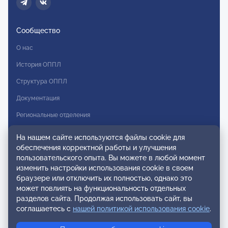
Сообщество
О нас
История ОППЛ
Структура ОППЛ
Документация
Региональные отделения
Комитеты
На нашем сайте используются файлы cookie для
обеспечения корректной работы и улучшения
Модальности
пользовательского опыта. Вы можете в любой момент
Вступление в ОППЛ
изменить настройки использования cookie в своем
браузере или отключить их полностью, однако это
Реестры
может повлиять на функциональность отдельных
разделов сайта. Продолжая использовать сайт, вы
Реестр наблюдательных членов
соглашаетесь с
нашей политикой использования cookie
.
Реестр консультативных членов