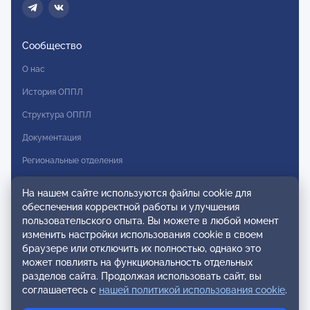
Сообщество
О нас
История ОППЛ
Структура ОППЛ
Документация
Региональные отделения
Комитеты
На нашем сайте используются файлы cookie для
Модальности
обеспечения корректной работы и улучшения
пользовательского опыта. Вы можете в любой момент
Вступление в ОППЛ
изменить настройки использования cookie в своем
браузере или отключить их полностью, однако это
Реестры
может повлиять на функциональность отдельных
разделов сайта. Продолжая использовать сайт, вы
Реестр наблюдательных членов
соглашаетесь с
нашей политикой использования cookie
.
Реестр консультативных членов