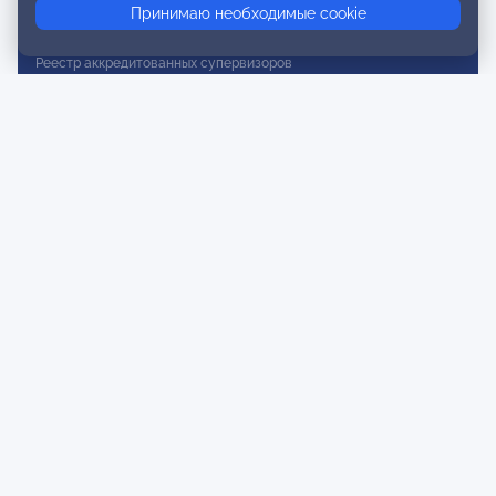
Принимаю необходимые cookie
Реестр действительных членов
Реестр аккредитованных супервизоров
Реестр СРО
Сертификация
Сертификация тренеров и преподавателей
Экспертиза и регистрация авторских продуктов
Мероприятия лиги
Календарь событий
Субботние конференции
Фотогалерея
Новости
Публикации