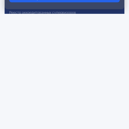
Реестр действительных членов
Реестр аккредитованных супервизоров
Реестр СРО
Сертификация
Сертификация тренеров и преподавателей
Экспертиза и регистрация авторских продуктов
Мероприятия лиги
Календарь событий
Субботние конференции
Фотогалерея
Новости
Публикации