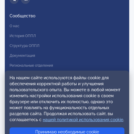
Сообщество
О нас
История ОППЛ
Структура ОППЛ
Документация
Региональные отделения
Комитеты
На нашем сайте используются файлы cookie для
обеспечения корректной работы и улучшения
Модальности
пользовательского опыта. Вы можете в любой момент
Вступление в ОППЛ
изменить настройки использования cookie в своем
браузере или отключить их полностью, однако это
Реестры
может повлиять на функциональность отдельных
разделов сайта. Продолжая использовать сайт, вы
Реестр наблюдательных членов
соглашаетесь с
нашей политикой использования cookie
.
Реестр консультативных членов
Принимаю необходимые cookie