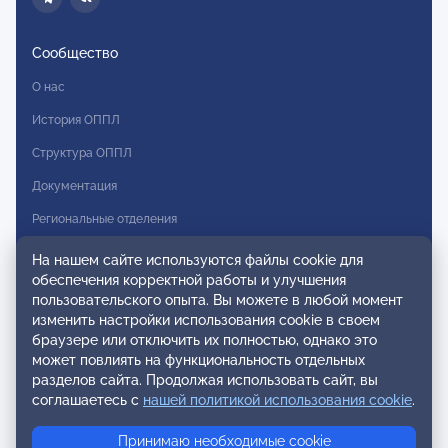
Сообщество
О нас
История ОППЛ
Структура ОППЛ
Документация
Региональные отделения
Комитеты
На нашем сайте используются файлы cookie для
обеспечения корректной работы и улучшения
Модальности
пользовательского опыта. Вы можете в любой момент
Вступление в ОППЛ
изменить настройки использования cookie в своем
браузере или отключить их полностью, однако это
Реестры
может повлиять на функциональность отдельных
разделов сайта. Продолжая использовать сайт, вы
Реестр наблюдательных членов
соглашаетесь с
нашей политикой использования cookie
.
Реестр консультативных членов
Принимаю необходимые cookie