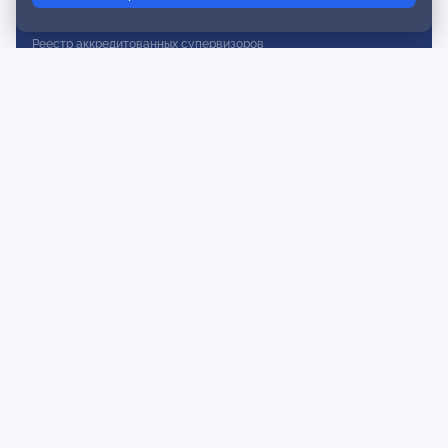
Реестр действительных членов
Реестр аккредитованных супервизоров
Реестр СРО
Сертификация
Сертификация тренеров и преподавателей
Экспертиза и регистрация авторских продуктов
Мероприятия лиги
Календарь событий
Субботние конференции
Фотогалерея
Новости
Публикации