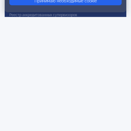
Принимаю необходимые cookie
Реестр действительных членов
Реестр аккредитованных супервизоров
Реестр СРО
Сертификация
Сертификация тренеров и преподавателей
Экспертиза и регистрация авторских продуктов
Мероприятия лиги
Календарь событий
Субботние конференции
Фотогалерея
Новости
Публикации