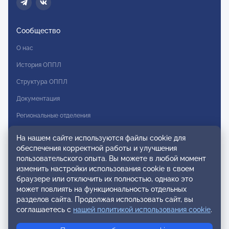
Сообщество
О нас
История ОППЛ
Структура ОППЛ
Документация
Региональные отделения
Комитеты
На нашем сайте используются файлы cookie для
обеспечения корректной работы и улучшения
Модальности
пользовательского опыта. Вы можете в любой момент
Вступление в ОППЛ
изменить настройки использования cookie в своем
браузере или отключить их полностью, однако это
Реестры
может повлиять на функциональность отдельных
разделов сайта. Продолжая использовать сайт, вы
Реестр наблюдательных членов
соглашаетесь с
нашей политикой использования cookie
.
Реестр консультативных членов