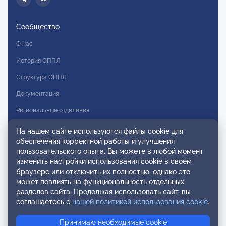
Сообщество
О нас
История ОППЛ
Структура ОППЛ
Документация
Региональные отделения
Комитеты
На нашем сайте используются файлы cookie для
обеспечения корректной работы и улучшения
Модальности
пользовательского опыта. Вы можете в любой момент
Вступление в ОППЛ
изменить настройки использования cookie в своем
браузере или отключить их полностью, однако это
Реестры
может повлиять на функциональность отдельных
разделов сайта. Продолжая использовать сайт, вы
Реестр наблюдательных членов
соглашаетесь с
нашей политикой использования cookie
.
Реестр консультативных членов
Принимаю необходимые cookie