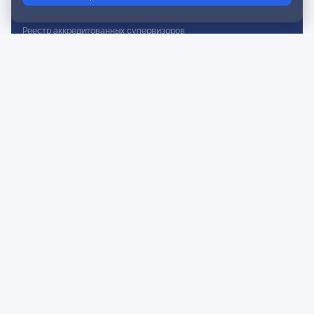
Реестр действительных членов
Реестр аккредитованных супервизоров
Реестр СРО
Сертификация
Сертификация тренеров и преподавателей
Экспертиза и регистрация авторских продуктов
Мероприятия лиги
Календарь событий
Субботние конференции
Фотогалерея
Новости
Публикации