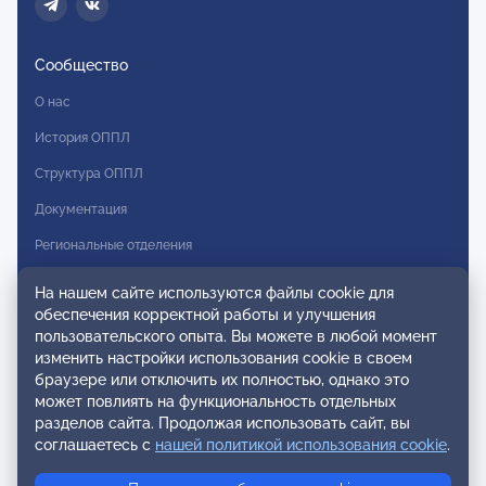
Сообщество
О нас
История ОППЛ
Структура ОППЛ
Документация
Региональные отделения
Комитеты
На нашем сайте используются файлы cookie для
обеспечения корректной работы и улучшения
Модальности
пользовательского опыта. Вы можете в любой момент
Вступление в ОППЛ
изменить настройки использования cookie в своем
браузере или отключить их полностью, однако это
Реестры
может повлиять на функциональность отдельных
разделов сайта. Продолжая использовать сайт, вы
Реестр наблюдательных членов
соглашаетесь с
нашей политикой использования cookie
.
Реестр консультативных членов