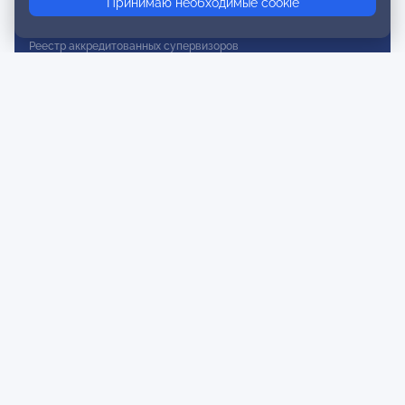
Принимаю необходимые cookie
Реестр действительных членов
Реестр аккредитованных супервизоров
Реестр СРО
Сертификация
Сертификация тренеров и преподавателей
Экспертиза и регистрация авторских продуктов
Мероприятия лиги
Календарь событий
Субботние конференции
Фотогалерея
Новости
Публикации