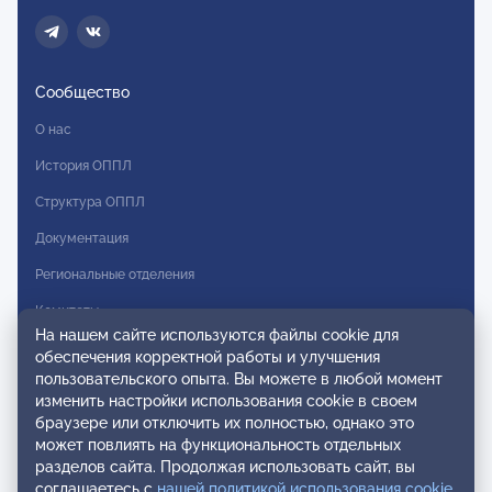
Сообщество
О нас
История ОППЛ
Структура ОППЛ
Документация
Региональные отделения
Комитеты
На нашем сайте используются файлы cookie для
Модальности
обеспечения корректной работы и улучшения
пользовательского опыта. Вы можете в любой момент
Вступление в ОППЛ
изменить настройки использования cookie в своем
браузере или отключить их полностью, однако это
Реестры
может повлиять на функциональность отдельных
разделов сайта. Продолжая использовать сайт, вы
Реестр наблюдательных членов
соглашаетесь с
нашей политикой использования cookie
.