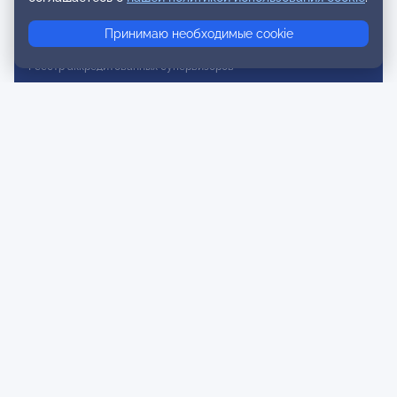
Реестр консультативных членов
Принимаю необходимые cookie
Реестр действительных членов
Реестр аккредитованных супервизоров
Реестр СРО
Сертификация
Сертификация тренеров и преподавателей
Экспертиза и регистрация авторских продуктов
Мероприятия лиги
Календарь событий
Субботние конференции
Фотогалерея
Новости
Публикации