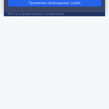
Принимаю необходимые cookie
Реестр действительных членов
Реестр аккредитованных супервизоров
Реестр СРО
Сертификация
Сертификация тренеров и преподавателей
Экспертиза и регистрация авторских продуктов
Мероприятия лиги
Календарь событий
Субботние конференции
Фотогалерея
Новости
Публикации