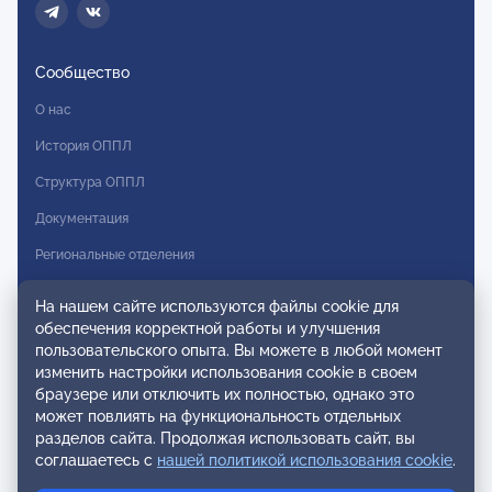
Сообщество
О нас
История ОППЛ
Структура ОППЛ
Документация
Региональные отделения
Комитеты
На нашем сайте используются файлы cookie для
Модальности
обеспечения корректной работы и улучшения
пользовательского опыта. Вы можете в любой момент
Вступление в ОППЛ
изменить настройки использования cookie в своем
браузере или отключить их полностью, однако это
Реестры
может повлиять на функциональность отдельных
разделов сайта. Продолжая использовать сайт, вы
Реестр наблюдательных членов
соглашаетесь с
нашей политикой использования cookie
.
Реестр консультативных членов