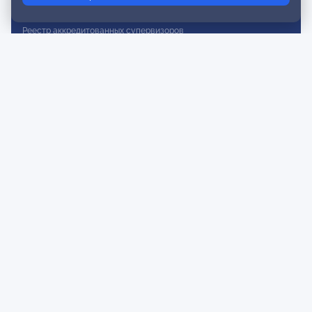
Реестр действительных членов
Реестр аккредитованных супервизоров
Реестр СРО
Сертификация
Сертификация тренеров и преподавателей
Экспертиза и регистрация авторских продуктов
Мероприятия лиги
Календарь событий
Субботние конференции
Фотогалерея
Новости
Публикации