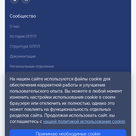
Сообщество
О нас
История ОППЛ
Структура ОППЛ
Документация
Региональные отделения
Комитеты
На нашем сайте используются файлы cookie для
обеспечения корректной работы и улучшения
Модальности
пользовательского опыта. Вы можете в любой момент
Вступление в ОППЛ
изменить настройки использования cookie в своем
браузере или отключить их полностью, однако это
Реестры
может повлиять на функциональность отдельных
разделов сайта. Продолжая использовать сайт, вы
Реестр наблюдательных членов
соглашаетесь с
нашей политикой использования cookie
.
Реестр консультативных членов
Принимаю необходимые cookie