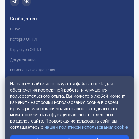
Сообщество
О нас
История ОППЛ
Структура ОППЛ
Документация
Региональные отделения
Комитеты
На нашем сайте используются файлы cookie для
обеспечения корректной работы и улучшения
Модальности
пользовательского опыта. Вы можете в любой момент
Вступление в ОППЛ
изменить настройки использования cookie в своем
браузере или отключить их полностью, однако это
Реестры
может повлиять на функциональность отдельных
разделов сайта. Продолжая использовать сайт, вы
Реестр наблюдательных членов
соглашаетесь с
нашей политикой использования cookie
.
Реестр консультативных членов