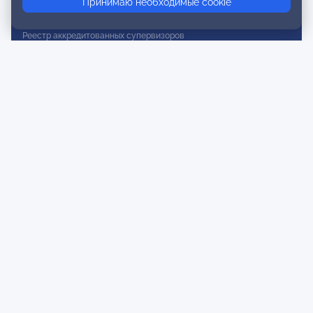
Принимаю необходимые cookie
Реестр действительных членов
Реестр аккредитованных супервизоров
Реестр СРО
Сертификация
Сертификация тренеров и преподавателей
Экспертиза и регистрация авторских продуктов
Мероприятия лиги
Календарь событий
Субботние конференции
Фотогалерея
Новости
Публикации