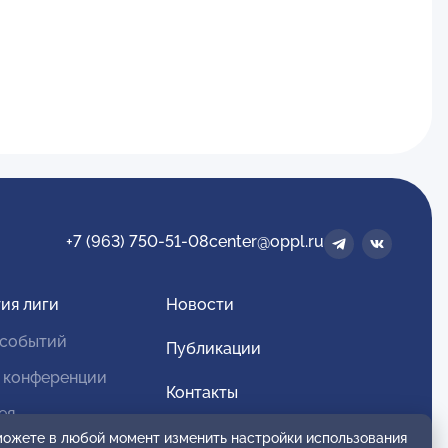
+7 (963) 750-51-08
center@oppl.ru
ия лиги
Новости
 событий
Публикации
 конференции
Контакты
ея
Для спонсоров и партнеров
 можете в любой момент изменить настройки использования