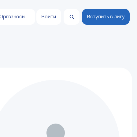
Оргвзносы
Войти
Вступить в лигу