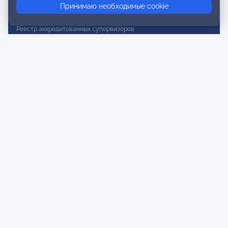
Принимаю необходимые cookie
Реестр действительных членов
Реестр аккредитованных супервизоров
Реестр СРО
Сертификация
Сертификация тренеров и преподавателей
Экспертиза и регистрация авторских продуктов
Мероприятия лиги
Календарь событий
Субботние конференции
Фотогалерея
Новости
Публикации