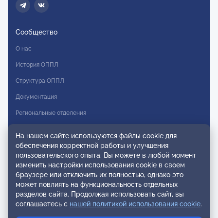
Сообщество
О нас
История ОППЛ
Структура ОППЛ
Документация
Региональные отделения
Комитеты
На нашем сайте используются файлы cookie для
Модальности
обеспечения корректной работы и улучшения
пользовательского опыта. Вы можете в любой момент
Вступление в ОППЛ
изменить настройки использования cookie в своем
браузере или отключить их полностью, однако это
Реестры
может повлиять на функциональность отдельных
разделов сайта. Продолжая использовать сайт, вы
Реестр наблюдательных членов
соглашаетесь с
нашей политикой использования cookie
.
Реестр консультативных членов