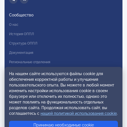
Сообщество
О нас
История ОППЛ
Структура ОППЛ
Документация
Региональные отделения
Комитеты
На нашем сайте используются файлы cookie для
обеспечения корректной работы и улучшения
Модальности
пользовательского опыта. Вы можете в любой момент
Вступление в ОППЛ
изменить настройки использования cookie в своем
браузере или отключить их полностью, однако это
Реестры
может повлиять на функциональность отдельных
разделов сайта. Продолжая использовать сайт, вы
Реестр наблюдательных членов
соглашаетесь с
нашей политикой использования cookie
.
Реестр консультативных членов
Принимаю необходимые cookie