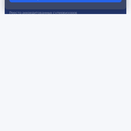
Реестр действительных членов
Реестр аккредитованных супервизоров
Реестр СРО
Сертификация
Сертификация тренеров и преподавателей
Экспертиза и регистрация авторских продуктов
Мероприятия лиги
Календарь событий
Субботние конференции
Фотогалерея
Новости
Публикации