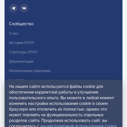
Сообщество
О нас
История ОППЛ
Структура ОППЛ
Документация
Региональные отделения
Комитеты
На нашем сайте используются файлы cookie для
Модальности
обеспечения корректной работы и улучшения
пользовательского опыта. Вы можете в любой момент
Вступление в ОППЛ
изменить настройки использования cookie в своем
браузере или отключить их полностью, однако это
Реестры
может повлиять на функциональность отдельных
разделов сайта. Продолжая использовать сайт, вы
Реестр наблюдательных членов
соглашаетесь с
нашей политикой использования cookie
.