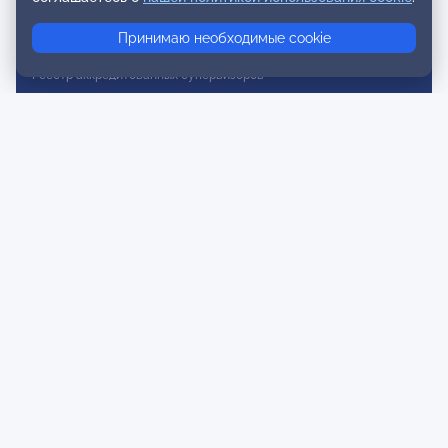
Реестр консультативных членов
Принимаю необходимые cookie
Реестр действительных членов
Реестр аккредитованных супервизоров
Реестр СРО
Сертификация
Сертификация тренеров и преподавателей
Экспертиза и регистрация авторских продуктов
Мероприятия лиги
Календарь событий
Субботние конференции
Фотогалерея
Новости
Публикации