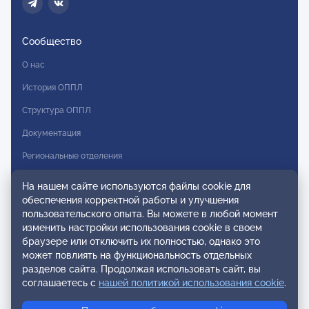
Сообщество
О нас
История ОППЛ
Структура ОППЛ
Документация
Региональные отделения
Комитеты
На нашем сайте используются файлы cookie для
обеспечения корректной работы и улучшения
Модальности
пользовательского опыта. Вы можете в любой момент
Вступление в ОППЛ
изменить настройки использования cookie в своем
браузере или отключить их полностью, однако это
Реестры
может повлиять на функциональность отдельных
разделов сайта. Продолжая использовать сайт, вы
Реестр наблюдательных членов
соглашаетесь с
нашей политикой использования cookie
.
Реестр консультативных членов