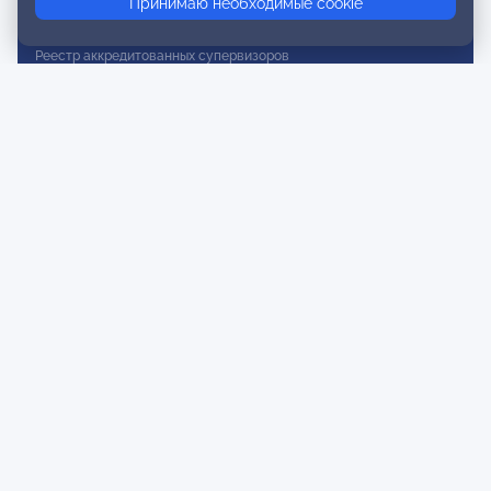
Принимаю необходимые cookie
Реестр действительных членов
Реестр аккредитованных супервизоров
Реестр СРО
Сертификация
Сертификация тренеров и преподавателей
Экспертиза и регистрация авторских продуктов
Мероприятия лиги
Календарь событий
Субботние конференции
Фотогалерея
Новости
Публикации