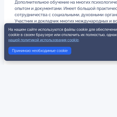
Дополнительное обучение на многих психологиче
опытом и документами. Имеет большой практическ
сотрудничества с социальными, духовными орга
Участник и докладчик многих международных и в
психологической, социальной, реабилитационной 
На нашем сайте используются файлы cookie для обеспечени
фестивалей, социальных, благотворительных меро
cookie в своем браузере или отключить их полностью, одна
общественного здравоохранения. Контакты. Москв
нашей политикой использования cookie
.
Электронная почта:
Принимаю необходимые cookie