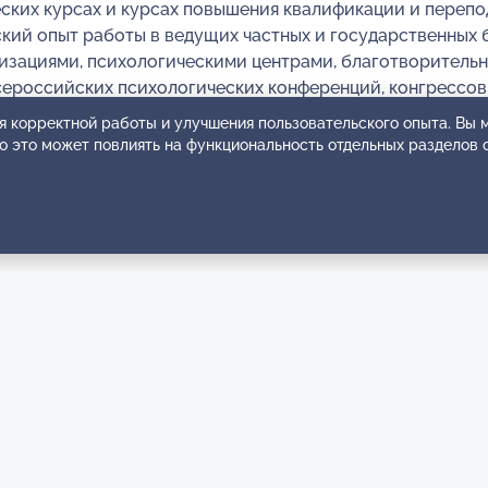
ских курсах и курсах повышения квалификации и перепо
ий опыт работы в ведущих частных и государственных б
низациями, психологическими центрами, благотворитель
сероссийских психологических конференций, конгрессов
сфере, в проведении тематических встреч, мероприятий
я корректной работы и улучшения пользовательского опыта. Вы
приятий. Более 15 лет научной, исследовательской, ана
ко это может повлиять на функциональность отдельных разделов 
а:Запись по телефону: +7 (916) 373-58-64 (письменное 