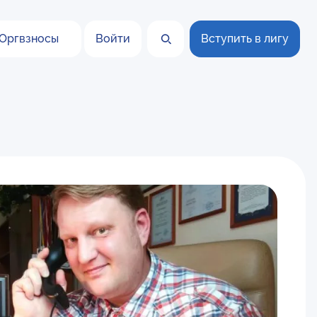
Оргвзносы
Войти
Вступить в лигу