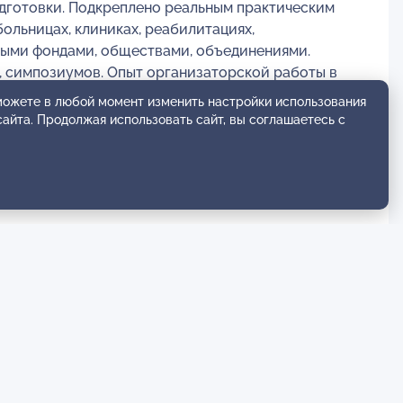
дготовки. Подкреплено реальным практическим
ольницах, клиниках, реабилитациях,
ными фондами, обществами, объединениями.
, симпозиумов. Опыт организаторской работы в
, конференций, семинаров, форумов, собраний,
 можете в любой момент изменить настройки использования
литической деятельности в области
сайта. Продолжая использовать сайт, вы соглашаетесь с
обращение с запросом по WhatsApp, Telegram)