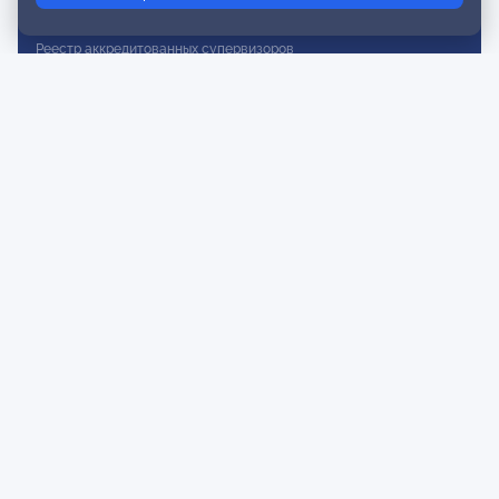
Реестр действительных членов
Реестр аккредитованных супервизоров
Реестр СРО
Сертификация
Сертификация тренеров и преподавателей
Экспертиза и регистрация авторских продуктов
Мероприятия лиги
Календарь событий
Субботние конференции
Фотогалерея
Новости
Публикации