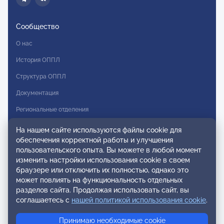
Сообщество
О нас
История ОППЛ
Структура ОППЛ
Документация
Региональные отделения
Комитеты
На нашем сайте используются файлы cookie для
обеспечения корректной работы и улучшения
Модальности
пользовательского опыта. Вы можете в любой момент
Вступление в ОППЛ
изменить настройки использования cookie в своем
браузере или отключить их полностью, однако это
Реестры
может повлиять на функциональность отдельных
разделов сайта. Продолжая использовать сайт, вы
Реестр наблюдательных членов
соглашаетесь с
нашей политикой использования cookie
.
Реестр консультативных членов
Принимаю необходимые cookie