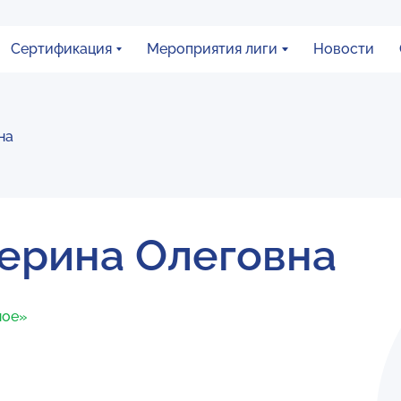
Сертификация
Мероприятия лиги
Новости
на
ерина Олеговна
ное»