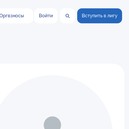
Оргвзносы
Войти
Вступить в лигу