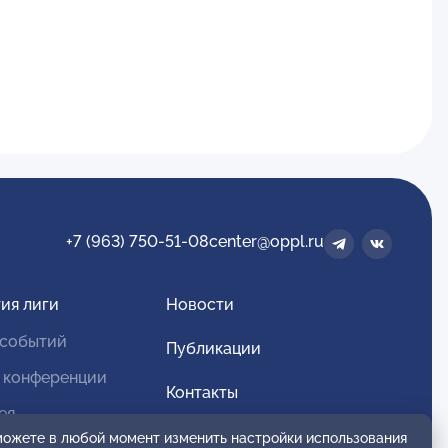
+7 (963) 750-51-08
center@oppl.ru
ия лиги
Новости
 событий
Публикации
 конференции
Контакты
ея
Для спонсоров и партнеров
 можете в любой момент изменить настройки использования