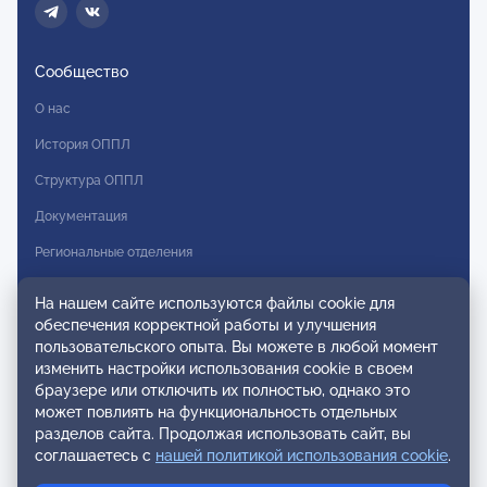
Сообщество
О нас
История ОППЛ
Структура ОППЛ
Документация
Региональные отделения
Комитеты
На нашем сайте используются файлы cookie для
Модальности
обеспечения корректной работы и улучшения
пользовательского опыта. Вы можете в любой момент
Вступление в ОППЛ
изменить настройки использования cookie в своем
браузере или отключить их полностью, однако это
Реестры
может повлиять на функциональность отдельных
разделов сайта. Продолжая использовать сайт, вы
Реестр наблюдательных членов
соглашаетесь с
нашей политикой использования cookie
.
Реестр консультативных членов