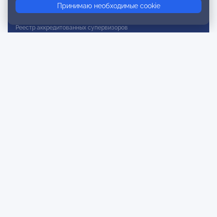
Принимаю необходимые cookie
Реестр действительных членов
Реестр аккредитованных супервизоров
Реестр СРО
Сертификация
Сертификация тренеров и преподавателей
Экспертиза и регистрация авторских продуктов
Мероприятия лиги
Календарь событий
Субботние конференции
Фотогалерея
Новости
Публикации