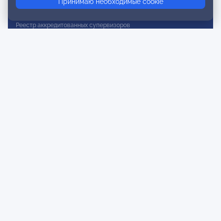
Принимаю необходимые cookie
Реестр действительных членов
Реестр аккредитованных супервизоров
Реестр СРО
Сертификация
Сертификация тренеров и преподавателей
Экспертиза и регистрация авторских продуктов
Мероприятия лиги
Календарь событий
Субботние конференции
Фотогалерея
Новости
Публикации