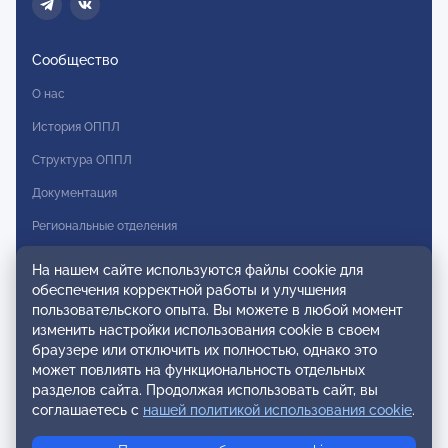
Сообщество
О нас
История ОППЛ
Структура ОППЛ
Документация
Региональные отделения
Комитеты
На нашем сайте используются файлы cookie для
обеспечения корректной работы и улучшения
Модальности
пользовательского опыта. Вы можете в любой момент
Вступление в ОППЛ
изменить настройки использования cookie в своем
браузере или отключить их полностью, однако это
Реестры
может повлиять на функциональность отдельных
разделов сайта. Продолжая использовать сайт, вы
Реестр наблюдательных членов
соглашаетесь с
нашей политикой использования cookie
.
Реестр консультативных членов