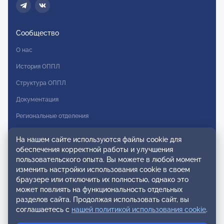
Сообщество
О нас
История ОППЛ
Структура ОППЛ
Документация
Региональные отделения
Комитеты
На нашем сайте используются файлы cookie для
Модальности
обеспечения корректной работы и улучшения
пользовательского опыта. Вы можете в любой момент
Вступление в ОППЛ
изменить настройки использования cookie в своем
браузере или отключить их полностью, однако это
Реестры
может повлиять на функциональность отдельных
разделов сайта. Продолжая использовать сайт, вы
Реестр наблюдательных членов
соглашаетесь с
нашей политикой использования cookie
.
Реестр консультативных членов