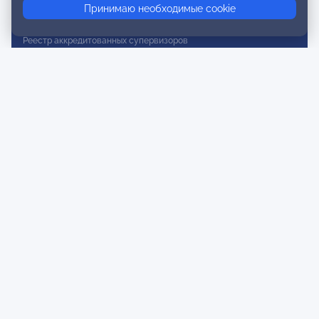
Принимаю необходимые cookie
Реестр действительных членов
Реестр аккредитованных супервизоров
Реестр СРО
Сертификация
Сертификация тренеров и преподавателей
Экспертиза и регистрация авторских продуктов
Мероприятия лиги
Календарь событий
Субботние конференции
Фотогалерея
Новости
Публикации