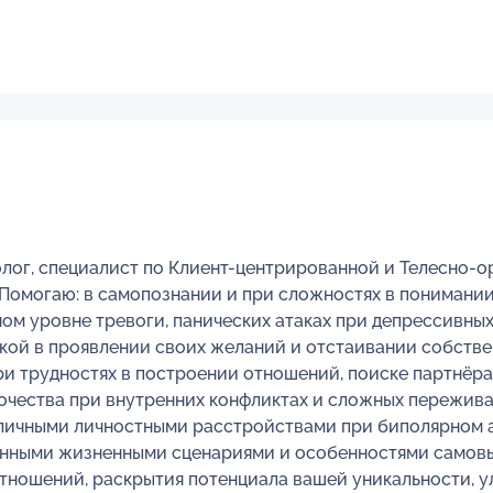
лог, специалист по Клиент-центрированной и Телесно-о
Помогаю: в самопознании и при сложностях в понимании
м уровне тревоги, панических атаках при депрессивных
нкой в проявлении своих желаний и отстаивании собстве
ри трудностях в построении отношений, поиске партнёра
ества при внутренних конфликтах и сложных переживаниях
зличными личностными расстройствами при биполярном 
ионными жизненными сценариями и особенностями самов
отношений, раскрытия потенциала вашей уникальности, 