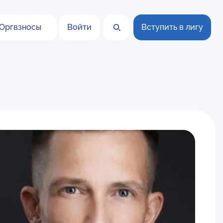
Оргвзносы
Войти
Вступить в лигу